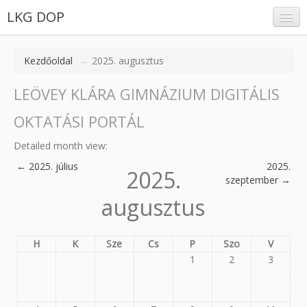
LKG DOP
Kezdőoldal
→
2025. augusztus
LEÖVEY KLÁRA GIMNÁZIUM DIGITÁLIS
Belépés
OKTATÁSI PORTÁL
Detailed month view:
←
2025. július
2025.
2025.
szeptember
→
augusztus
H
K
Sze
Cs
P
Szo
V
1
2
3