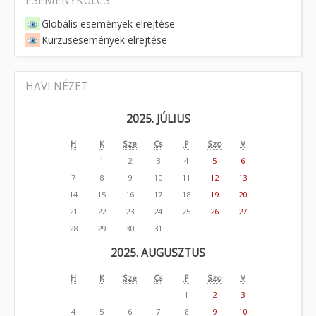
ESEMÉNYKULCS
Globális események elrejtése
Kurzusesemények elrejtése
HAVI NÉZET
2025. JÚLIUS
H
K
Sze
Cs
P
Szo
V
1
2
3
4
5
6
7
8
9
10
11
12
13
14
15
16
17
18
19
20
21
22
23
24
25
26
27
28
29
30
31
2025. AUGUSZTUS
H
K
Sze
Cs
P
Szo
V
1
2
3
4
5
6
7
8
9
10