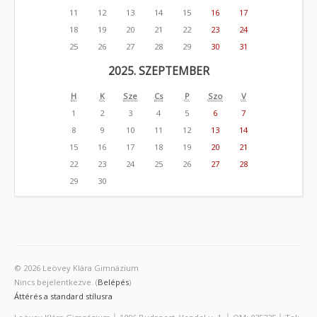
11
12
13
14
15
16
17
18
19
20
21
22
23
24
25
26
27
28
29
30
31
2025. SZEPTEMBER
H
K
Sze
Cs
P
Szo
V
1
2
3
4
5
6
7
8
9
10
11
12
13
14
15
16
17
18
19
20
21
22
23
24
25
26
27
28
29
30
© 2026 Leövey Klára Gimnázium
Nincs bejelentkezve. (
Belépés
)
Áttérés a standard stílusra