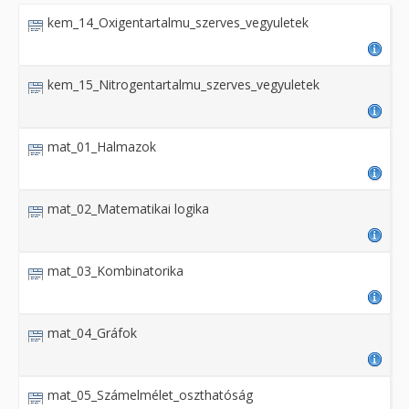
kem_14_Oxigentartalmu_szerves_vegyuletek
kem_15_Nitrogentartalmu_szerves_vegyuletek
mat_01_Halmazok
mat_02_Matematikai logika
mat_03_Kombinatorika
mat_04_Gráfok
mat_05_Számelmélet_oszthatóság