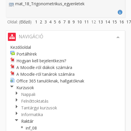
mat_18_Trigonometrikus_egyenletek
Oldal: (
Előző
)
1
2
3
4
5
6
7
8
9
10
11
12
13
14
15
16
17
NAVIGÁCIÓ
Kezdőoldal
Portálhírek
Hogyan kell bejelentkezni?
A Moodle-ról diákok számára
A Moodle-ról tanárok számára
Office 365 tanulóknak, hallgatóknak
Kurzusok
Nappali
Felnőttoktatás
Tantárgyi kurzusok
Informatika
Raktár
inf_08