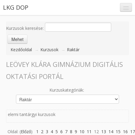
LKG DOP
Kurzusok keresése:
Belépés
Kezdőoldal
→
Kurzusok
→
Raktár
LEÖVEY KLÁRA GIMNÁZIUM DIGITÁLIS
OKTATÁSI PORTÁL
Kurzuskategóriák:
elemi tantárgyi kurzusok
Oldal: (
Előző
)
1
2
3
4
5
6
7
8
9
10
11
12
13
14
15
16
17