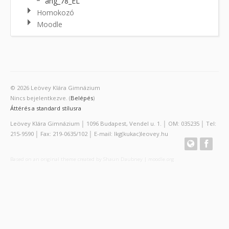
ang_78_EL
Homokozó
Moodle
© 2026 Leövey Klára Gimnázium
Nincs bejelentkezve. (
Belépés
)
Áttérés a standard stílusra
Leövey Klára Gimnázium │ 1096 Budapest, Vendel u. 1. │ OM: 035235 │ Tel:
215-9590 │ Fax: 219-0635/102 │ E-mail: lkg(kukac)leovey.hu
Based on an original theme created by Shaun Daubney
|
moodle.org