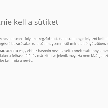
e kell a sütiket
n
néven ismert folyamatrögzítő süti. Ezt a sütit engedélyezni kell
öngésző bezárásakor ez a süti megsemmisül (mind a böngészőben, 
MOODLEID
vagy ehhez hasonló nevet viseli. Ennek csak annyi a s
oldalon a felhasználónév már kitöltve jelenik meg. Ha nem kívánja e
e kell írnia a nevét.