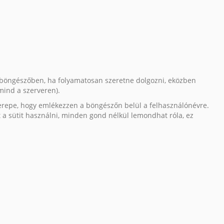
 a böngészőben, ha folyamatosan szeretne dolgozni, eközben
mind a szerveren).
zerepe, hogy emlékezzen a böngészőn belül a felhasználónévre.
zt a sütit használni, minden gond nélkül lemondhat róla, ez