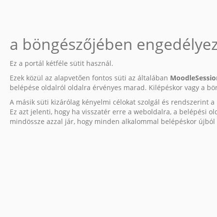
a böngészőjében engedélyezni
Ez a portál kétféle sütit használ.
Ezek közül az alapvetően fontos süti az általában
MoodleSessio
belépése oldalról oldalra érvényes marad. Kilépéskor vagy a b
A másik süti kizárólag kényelmi célokat szolgál és rendszerint a
Ez azt jelenti, hogy ha visszatér erre a weboldalra, a belépési 
mindössze azzal jár, hogy minden alkalommal belépéskor újból b