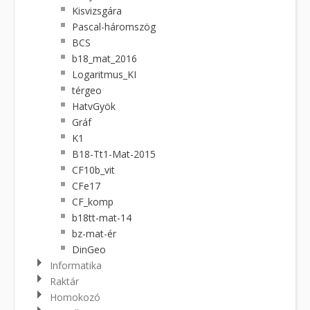
Kisvizsgára
Pascal-háromszög
BCS
b18_mat_2016
Logaritmus_KI
térgeo
HatvGyök
Gráf
K1
B18-Tt1-Mat-2015
CF10b_vit
CFe17
CF_komp
b18tt-mat-14
bz-mat-ér
DinGeo
Informatika
Raktár
Homokozó