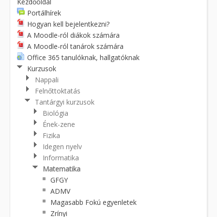
Kezdőoldal
Portálhírek
Hogyan kell bejelentkezni?
A Moodle-ról diákok számára
A Moodle-ról tanárok számára
Office 365 tanulóknak, hallgatóknak
Kurzusok
Nappali
Felnőttoktatás
Tantárgyi kurzusok
Biológia
Ének-zene
Fizika
Idegen nyelv
Informatika
Matematika
GFGY
ADMV
Magasabb Fokú egyenletek
Zrínyi